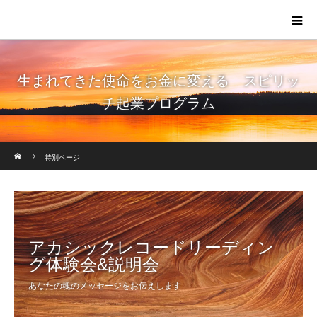
生まれてきた使命をお金に変える スピリッ
チ起業プログラム
ホーム
特別ページ
アカシックレコードリーディン
グ体験会&説明会
あなたの魂のメッセージをお伝えします