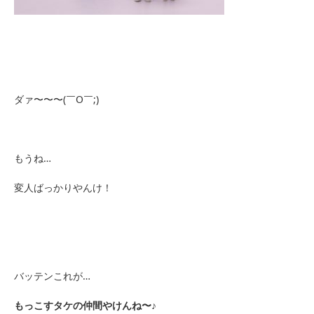
ダァ〜〜〜(￣O￣;)
もうね…
変人ばっかりやんけ！
バッテンこれが…
もっこすタケの仲間やけんね〜♪