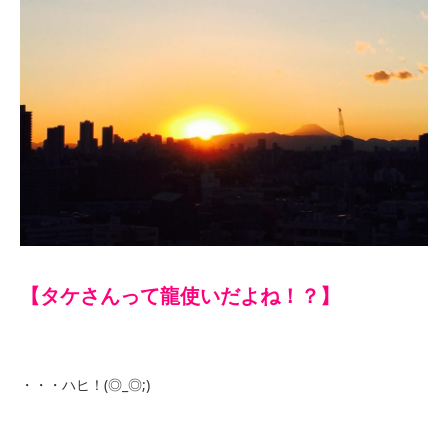
【タケさんって龍使いだよね！？】
・・・ハヒ！(◎_◎;)