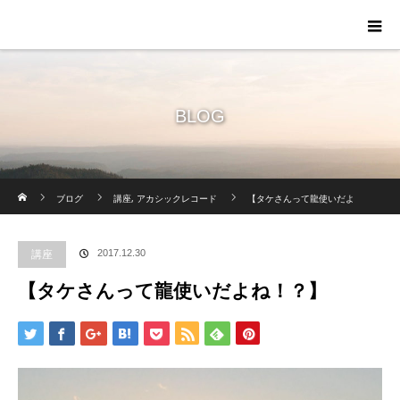
BLOG
ホーム
ブログ
講座
,
アカシックレコード
【タケさんって龍使いだよ
ね！？】
講座
2017.12.30
【タケさんって龍使いだよね！？】